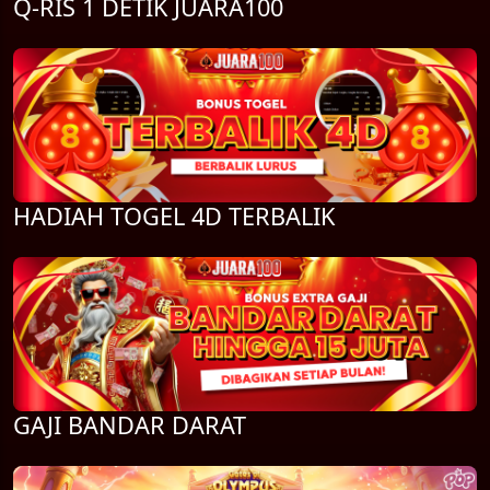
Q-RIS 1 DETIK JUARA100
HADIAH TOGEL 4D TERBALIK
GAJI BANDAR DARAT