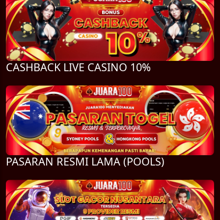
CASHBACK LIVE CASINO 10%
PASARAN RESMI LAMA (POOLS)