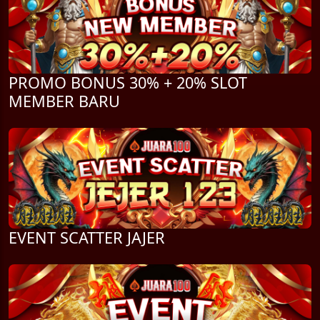
PROMO BONUS 30% + 20% SLOT
MEMBER BARU
EVENT SCATTER JAJER