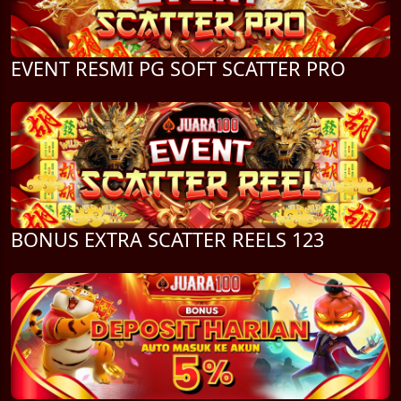
EVENT RESMI PG SOFT SCATTER PRO
BONUS EXTRA SCATTER REELS 123