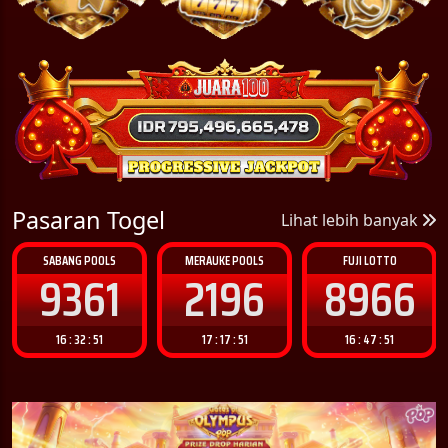
Pasaran Togel
Lihat lebih banyak
MERAUKE POOLS
FUJI LOTTO
SUMSEL POOLS
2196
8966
6945
17 : 17 : 49
16 : 47 : 49
07 : 07 : 49