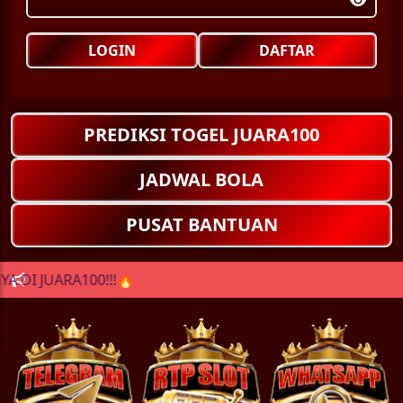
LOGIN
DAFTAR
PREDIKSI TOGEL JUARA100
JADWAL BOLA
PUSAT BANTUAN
!!🔥