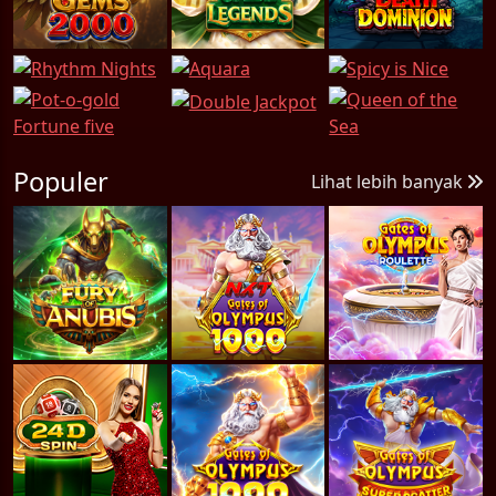
Populer
Lihat lebih banyak