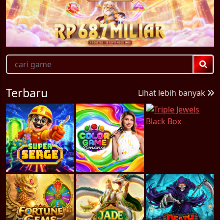
Terbaru
Lihat lebih banyak