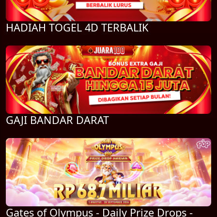
HADIAH TOGEL 4D TERBALIK
GAJI BANDAR DARAT
Gates of Olympus - Daily Prize Drops -