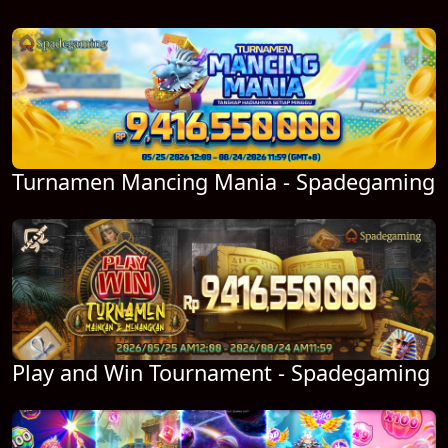
Turnamen Mancing Mania - Spadegaming
Play and Win Tournament - Spadegaming