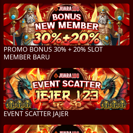
PROMO BONUS 30% + 20% SLOT
MEMBER BARU
EVENT SCATTER JAJER