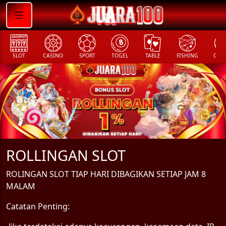
SLOT
CASINO
SPORT
TOGEL
TABLE
FISHING
COCK
ROLLINGAN SLOT
ROLINGAN SLOT TIAP HARI DIBAGIKAN SETIAP JAM 8
MALAM
Catatan Penting: