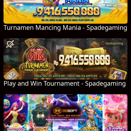
Turnamen Mancing Mania - Spadegaming
Play and Win Tournament - Spadegaming