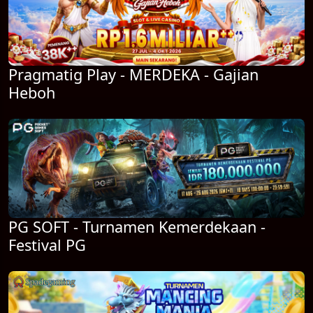
Pragmatig Play - MERDEKA - Gajian
Heboh
PG SOFT - Turnamen Kemerdekaan -
Festival PG