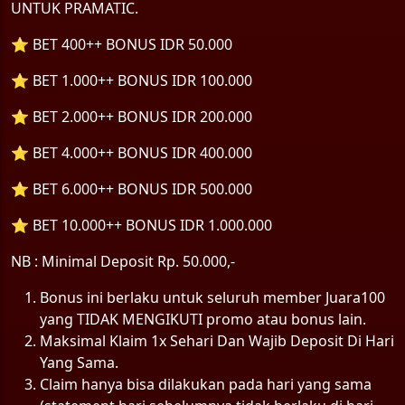
UNTUK PRAMATIC.
⭐️ BET 400++ BONUS IDR 50.000
⭐️ BET 1.000++ BONUS IDR 100.000
⭐️ BET 2.000++ BONUS IDR 200.000
⭐️ BET 4.000++ BONUS IDR 400.000
⭐️ BET 6.000++ BONUS IDR 500.000
⭐️ BET 10.000++ BONUS IDR 1.000.000
NB : Minimal Deposit Rp. 50.000,-
Bonus ini berlaku untuk seluruh member Juara100
yang TIDAK MENGIKUTI promo atau bonus lain.
Maksimal Klaim 1x Sehari Dan Wajib Deposit Di Hari
Yang Sama.
Claim hanya bisa dilakukan pada hari yang sama