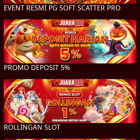
EVENT RESMI PG SOFT SCATTER PRO
PROMO DEPOSIT 5%
ROLLINGAN SLOT