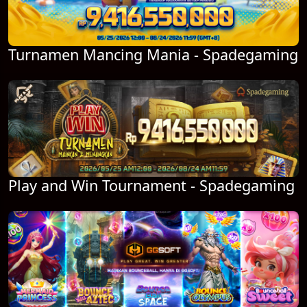
Turnamen Mancing Mania - Spadegaming
Play and Win Tournament - Spadegaming