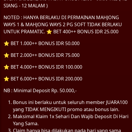
SIANG - 12 MALAM )
NOTED : HANYA BERLAKU DI PERMAINAN MAHJONG
WAYS 1 & MAHJONG WAYS 2 PG SOFT TIDAK BERLAKU
UNTUK PRAMATIC. ⭐️ BET 400++ BONUS IDR 25.000
⭐️ BET 1.000++ BONUS IDR 50.000
⭐️ BET 2.000++ BONUS IDR 75.000
⭐️ BET 4.000++ BONUS IDR 100.000
⭐️ BET 6.000++ BONUS IDR 200.000
NB : Minimal Deposit Rp. 50.000,-
Bonus ini berlaku untuk seluruh member JUARA100
yang TIDAK MENGIKUTI promo atau bonus lain.
Maksimal Klaim 1x Sehari Dan Wajib Deposit Di Hari
Yang Sama.
Claim hanya bisa dilakukan pada hari yang sama