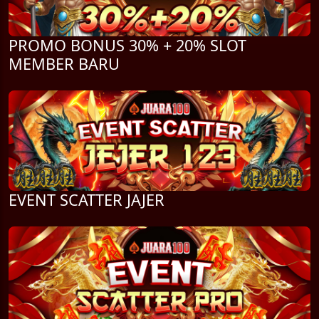
PROMO BONUS 30% + 20% SLOT
MEMBER BARU
EVENT SCATTER JAJER