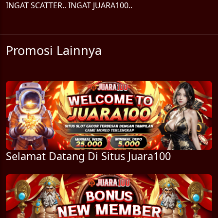
INGAT SCATTER.. INGAT JUARA100..
Promosi Lainnya
Selamat Datang Di Situs Juara100