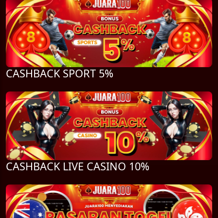
CASHBACK SPORT 5%
CASHBACK LIVE CASINO 10%