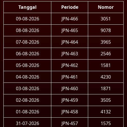
Tanggal
Periode
Nomor
09-08-2026
JPN-466
3051
08-08-2026
JPN-465
9078
07-08-2026
JPN-464
3965
06-08-2026
JPN-463
2546
05-08-2026
JPN-462
1581
04-08-2026
JPN-461
4230
03-08-2026
JPN-460
1871
02-08-2026
JPN-459
3505
01-08-2026
JPN-458
4132
31-07-2026
JPN-457
1575