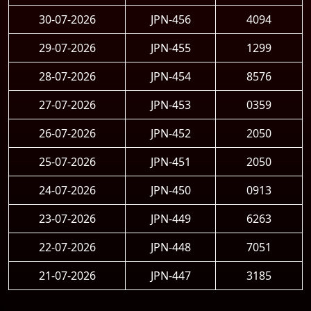
30-07-2026
JPN-456
4094
29-07-2026
JPN-455
1299
28-07-2026
JPN-454
8576
27-07-2026
JPN-453
0359
26-07-2026
JPN-452
2050
25-07-2026
JPN-451
2050
24-07-2026
JPN-450
0913
23-07-2026
JPN-449
6263
22-07-2026
JPN-448
7051
21-07-2026
JPN-447
3185