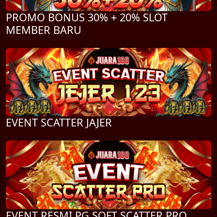
PROMO BONUS 30% + 20% SLOT
MEMBER BARU
EVENT SCATTER JAJER
EVENT RESMI PG SOFT SCATTER PRO