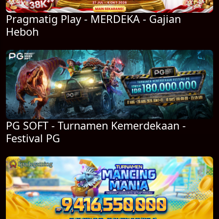
Pragmatig Play - MERDEKA - Gajian
Heboh
PG SOFT - Turnamen Kemerdekaan -
Festival PG