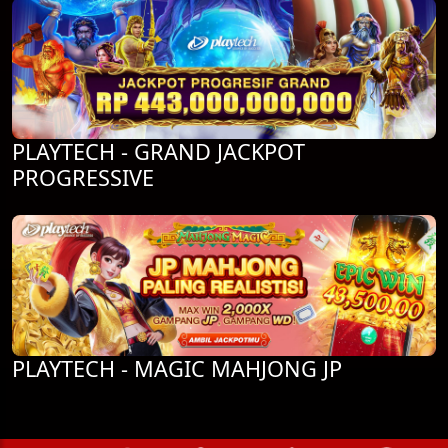
PLAYTECH - GRAND JACKPOT
PROGRESSIVE
PLAYTECH - MAGIC MAHJONG JP