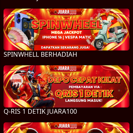
SPINWHELL BERHADIAH
Q-RIS 1 DETIK JUARA100