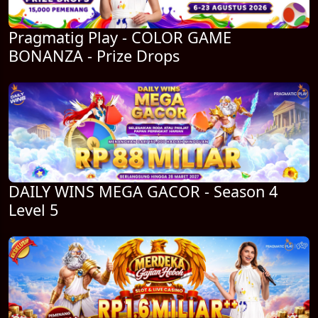
Pragmatig Play - COLOR GAME
BONANZA - Prize Drops
DAILY WINS MEGA GACOR - Season 4
Level 5