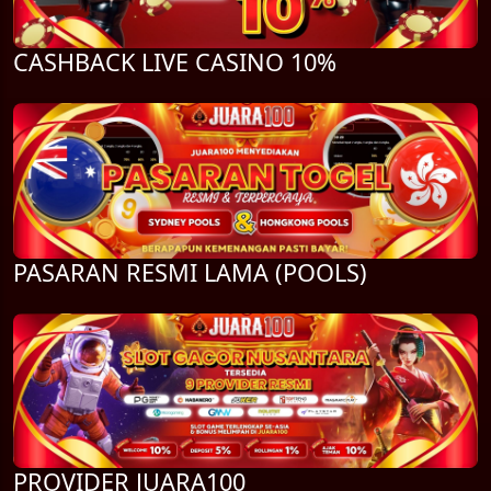
CASHBACK LIVE CASINO 10%
PASARAN RESMI LAMA (POOLS)
PROVIDER JUARA100