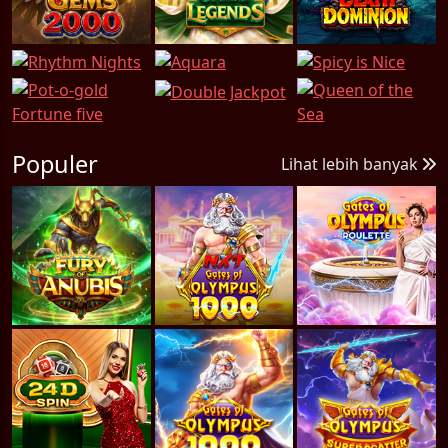
Populer
Lihat lebih banyak