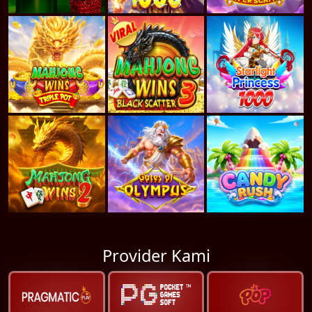
Provider Kami