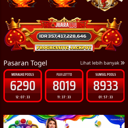
Pasaran Togel
Lihat lebih banyak
MERAUKE POOLS
FUJI LOTTO
SUMSEL POOLS
6290
8019
8933
12 : 07 : 31
11 : 37 : 31
01 : 57 : 31