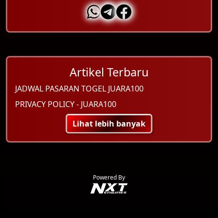
Artikel Terbaru
JADWAL PASARAN TOGEL JUARA100
PRIVACY POLICY - JUARA100
Lihat lebih banyak
Powered By