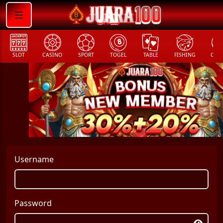
SLOT
CASINO
SPORT
TOGEL
TABLE
FISHING
COCK
Username
Password