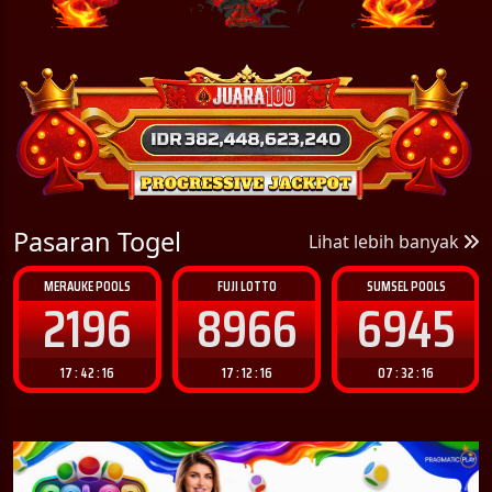
Pasaran Togel
Lihat lebih banyak
MERAUKE POOLS
FUJI LOTTO
SUMSEL POOLS
2196
8966
6945
17 : 42 : 15
17 : 12 : 15
07 : 32 : 15