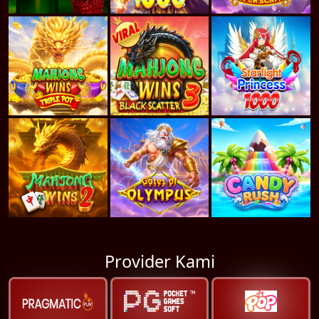
Provider Kami