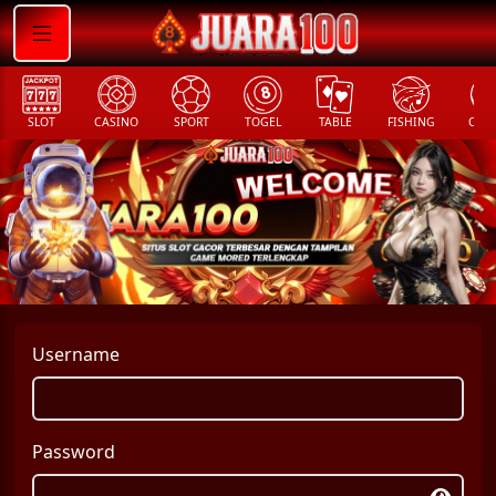
SLOT
CASINO
SPORT
TOGEL
TABLE
FISHING
COCK
Username
Password