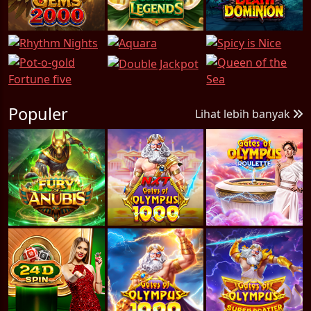
Populer
Lihat lebih banyak