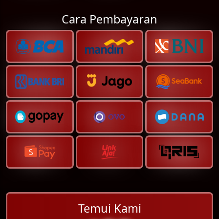
Cara Pembayaran
Temui Kami