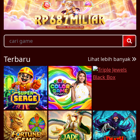
Terbaru
Lihat lebih banyak