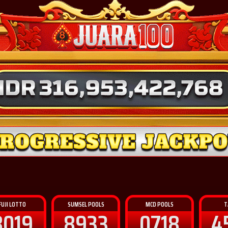
MSEL POOLS
MCD POOLS
TAIWAN
CA
8933
0718
4587
4