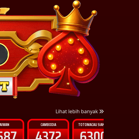
Lihat lebih banyak
MBODIA
TOTOMACAU SIANG 1
TOTOMACAU SORE 4
TOTOMACA
372
6300
0597
58