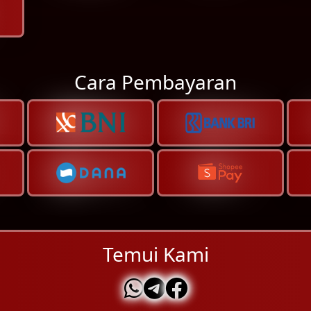
Cara Pembayaran
Temui Kami