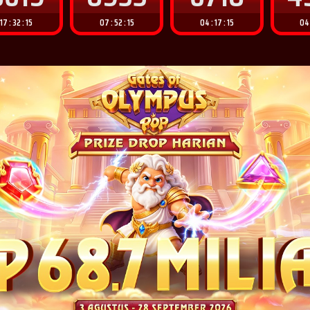
07 : 52 : 12
04 : 17 : 12
04 : 37 : 12
19 