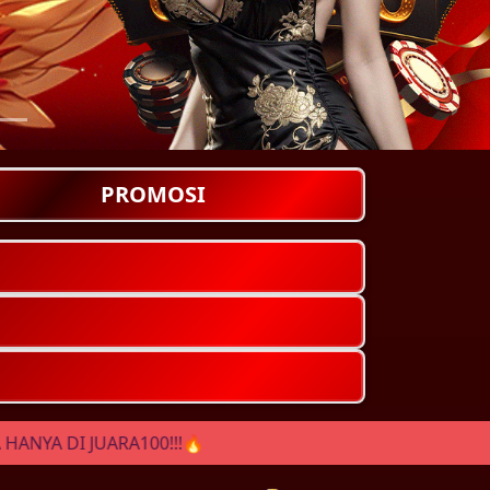
PROMOSI