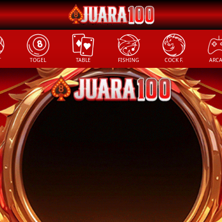
T
TOGEL
TABLE
FISHING
COCK F.
ARC