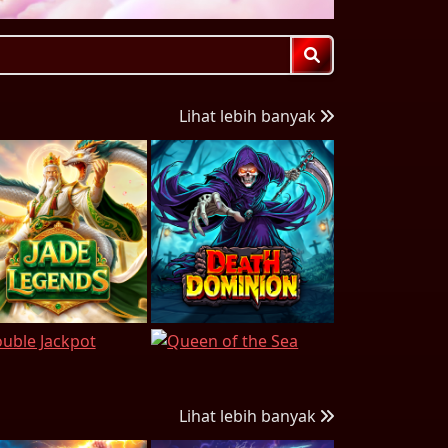
Lihat lebih banyak
Lihat lebih banyak