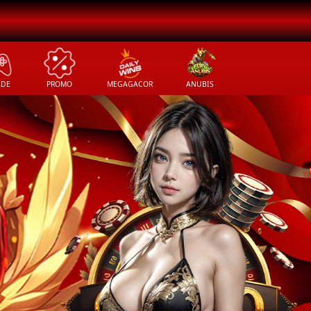
ADE
PROMO
MEGAGACOR
ANUBIS