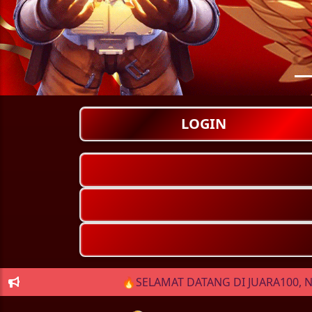
LOGIN
ATANG DI JUARA100, NIKMATIN PERMAINAN SLOT RESMI DA