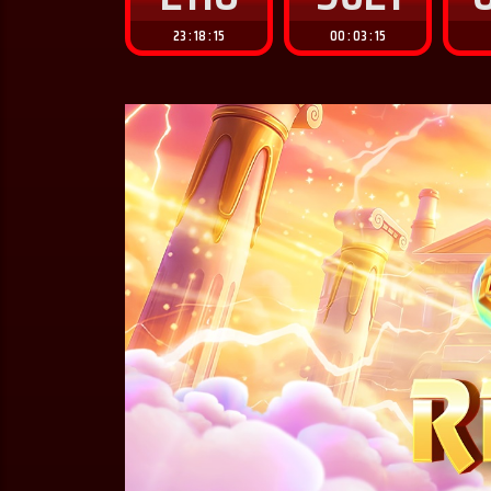
23 : 18 : 11
00 : 03 : 11
23 : 33 : 11