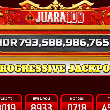
MSEL POOLS
MCD POOLS
TAIWAN
CA
8933
0718
4587
7